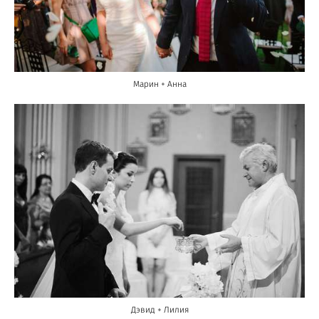
Марин + Анна
Дэвид + Лилия